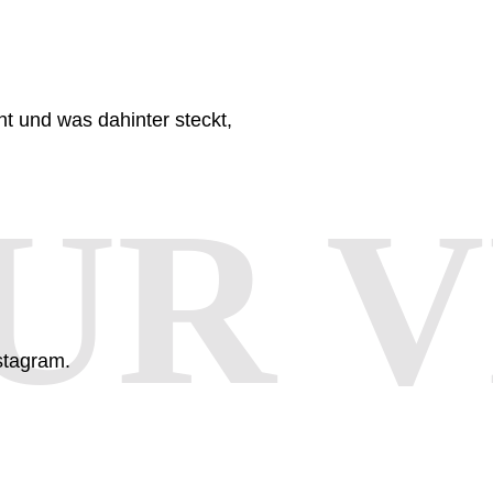
t und was dahinter steckt,
UR V
stagram.